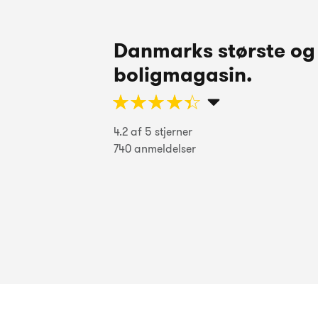
Danmarks største og
boligmagasin.
Der er gode reportager fra forskellig
trends. Viser spændende opskrifter. Har li
☆
★
☆
★
☆
★
☆
★
☆
★
4.2 af 5 stjerner
Steen Kimborg
740 anmeldelser
☆
★
☆
★
☆
★
☆
★
☆
★