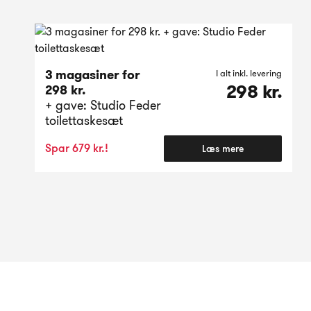
3 magasiner for
I alt inkl. levering
298 kr.
298 kr.
+ gave: Studio Feder
toilettaskesæt
Spar 679 kr.!
Læs mere