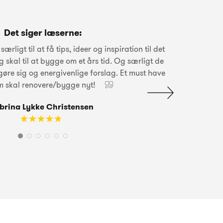
Det siger læserne:
rligt til at få tips, ideer og inspiration til det
 skal til at bygge om et års tid. Og særligt de
øre sig og energivenlige forslag. Et must have
som skal renovere/bygge nyt!
brina Lykke Christensen
☆
★
☆
★
☆
★
☆
★
☆
★