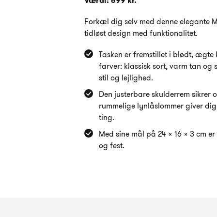
Værdi: 699 kr.
Forkæl dig selv med denne elegante M
tidløst design med funktionalitet.
Tasken er fremstillet i blødt, ægte
farver: klassisk sort, varm tan og s
stil og lejlighed.
Den justerbare skulderrem sikrer 
rummelige lynlåslommer giver dig 
ting.
Med sine mål på 24 x 16 x 3 cm er
og fest.