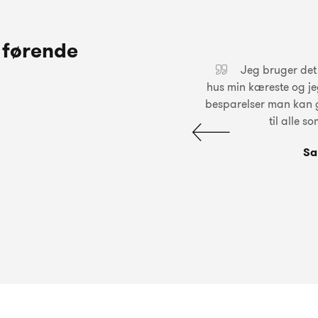
 førende
e typer hjem. Viser de nye
Jeg bruger det sæ
dt ideer til haven også.
hus min kæreste og jeg
besparelser man kan g
til alle 
Sa