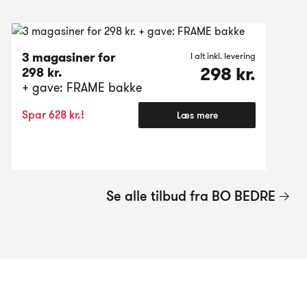
3 magasiner for
I alt inkl. levering
298 kr.
298 kr.
+ gave: FRAME bakke
Spar 628 kr.!
Læs mere
Se alle tilbud fra BO BEDRE