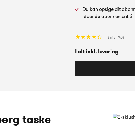
Du kan opsige dit abonne
løbende abonnement til 9
☆
★
☆
★
☆
★
☆
★
☆
★
4.2 af 5 (740)
I alt inkl. levering
berg taske