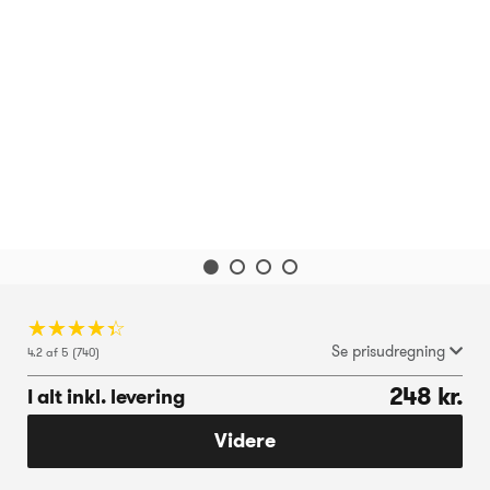
☆
★
☆
★
☆
★
☆
★
☆
★
Se prisudregning
4.2 af 5 (740)
248 kr.
I alt inkl. levering
Videre