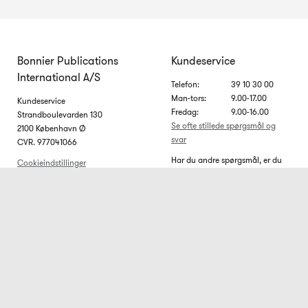
Bonnier Publications
Kundeservice
International A/S
Telefon:
39 10 30 00
Man-tors:
9.00-17.00
Kundeservice
Fredag:
9.00-16.00
Strandboulevarden 130
Se ofte stillede spørgsmål og
2100 København Ø
svar
CVR. 977041066
Har du andre spørgsmål, er du
Cookieindstillinger
velkommen til at skrive til os på
Cookiepolitik
ks@bonnier.dk. Vi bestræber os
på at svare inden for 5
hverdage.
Er du allerede
Om BO BEDRE
abonnent?
Danmarks største og
Få dig et hurtigt overblik over dit
bedste boligblad om
abonnement på