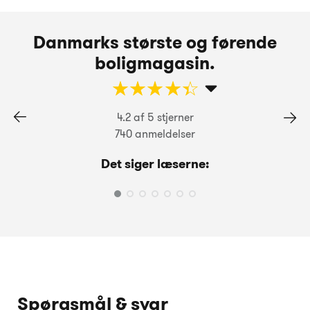
Danmarks største og førende
boligmagasin.
☆
★
☆
★
☆
★
☆
★
☆
★
4.2 af 5 stjerner
740 anmeldelser
Det siger læserne:
Spørgsmål & svar